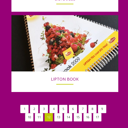
LIPTON BOOK
1
2
3
4
5
6
7
8
9
10
11
12
13
14
15
16
17