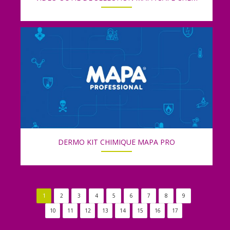
DERMO KIT CHIMIQUE MAPA PRO
1
2
3
4
5
6
7
8
9
10
11
12
13
14
15
16
17