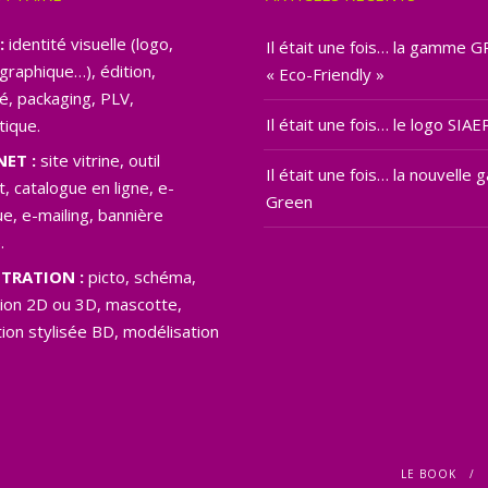
:
identité visuelle (logo,
Il était une fois… la gamme 
graphique…), édition,
« Eco-Friendly »
té, packaging, PLV,
Il était une fois… le logo SIAE
tique.
NET :
site vitrine, outil
Il était une fois… la nouvell
t, catalogue en ligne, e-
Green
e, e-mailing, bannière
.
TRATION :
picto, schéma,
tion 2D ou 3D, mascotte,
ation stylisée BD, modélisation
LE BOOK