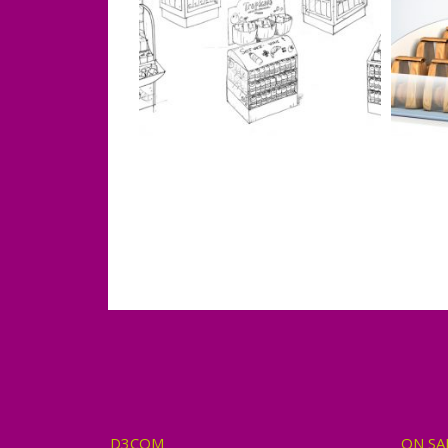
D3COM
ON SA