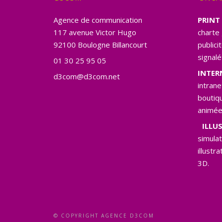
Agence de communication
PRINT 
117 avenue Victor Hugo
charte 
92100 Boulogne Billancourt
publici
signalé
01 30 25 95 05
INTER
d3com@d3com.net
intrane
boutiqu
animée
ILLUS
simula
illustr
3D.
© COPYRIGHT AGENCE D3COM