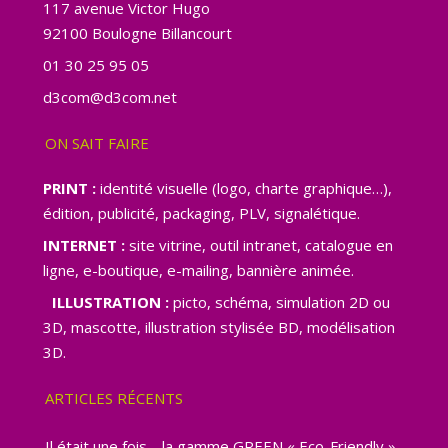
117 avenue Victor Hugo
92100 Boulogne Billancourt
01 30 25 95 05
d3com@d3com.net
ON SAIT FAIRE
PRINT :
identité visuelle (logo, charte graphique…),
édition, publicité, packaging, PLV, signalétique.
INTERNET :
site vitrine, outil intranet, catalogue en
ligne, e-boutique, e-mailing, bannière animée.
ILLUSTRATION :
picto, schéma, simulation 2D ou
3D, mascotte, illustration stylisée BD, modélisation
3D.
ARTICLES RÉCENTS
Il était une fois… la gamme GREEN « Eco-Friendly »